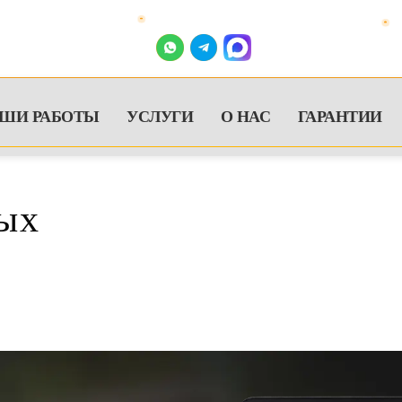
Задайте вопрос,
мы онлайн
Зв
azhsru@bk.ru
+7(495
ШИ РАБОТЫ
УСЛУГИ
О НАС
ГАРАНТИИ
ых