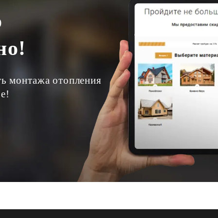
о
но!
ть монтажа отопления
е!